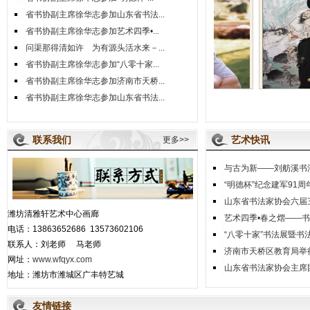
省书协副主席徐华志参加山东省书法...
省书协副主席徐华志参加艺术四季•...
问渠那得清如许 为有源头活水来－...
省书协副主席徐华志参加“八零十家...
省书协副主席徐华志参加济南市天桥...
省书协副主席徐华志参加山东省书法...
兆东
李有来
陈先水
联系我们
艺术快讯
更多>>
与古为新——刘舫溪书法
“明德杯”纪念建军91周年
山东省书法家协会六届三
潍坊清雅轩艺术中心画廊
艺术四季•春之熠——书写
电话：13863652686 13573602106
“八零十家”书法展暨书法
联系人：刘老师 马老师
济南市天桥区教育局举行
网址：
www.wfqyx.com
山东省书法家协会主席团
地址：潍坊市潍城区广丰特艺城
友情链接